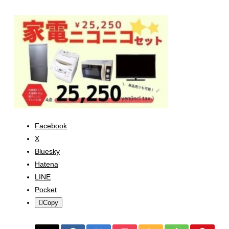
Facebook
X
Bluesky
Hatena
LINE
Pocket
Copy