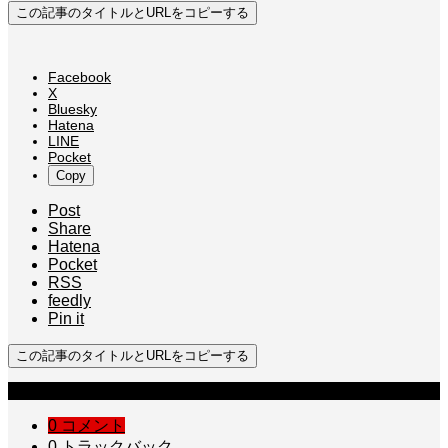
この記事のタイトルとURLをコピーする
Facebook
X
Bluesky
Hatena
LINE
Pocket
Copy
Post
Share
Hatena
Pocket
RSS
feedly
Pin it
この記事のタイトルとURLをコピーする
コメント
0 コメント
0 トラックバック