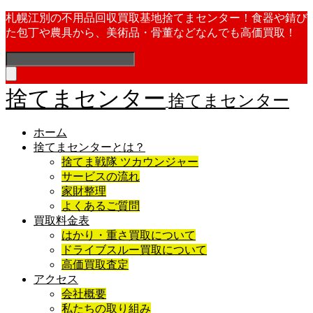
札幌江別の不用品回収買取基地捨てまセンター！食器や錆び
た包丁や農具から、美術品・骨董などなんでも高価買取！
捨てまセンター
捨てまセンター
ホーム
捨てまセンターとは？
捨てま戦隊 ツカウンジャー
サービスの流れ
家財整理
よくあるご質問
買取料金表
はかり・重さ買取について
ドライブスルー買取について
高価買取査定
アクセス
会社概要
私たちの取り組み