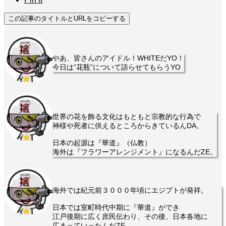
この記事のタイトルとURLをコピーする
やあ、皆さんのアイドル！WHITEだYO！
今日は”花瓶”について語らせてもらうYO
世界の花を飾る文化はもともと宗教的な行為で
神様や死者に供えるところからきているんDA。
日本の起源は『華道』（仏教）
海外は『フラワーアレンジメント』になるんだZE。
海外では紀元前３０００年頃にエジプトが発祥。
日本では室町時代中期に『華道』ができ
江戸後期に広く庶民伝わり、その後、日本各地に
広まっていったんだZE。