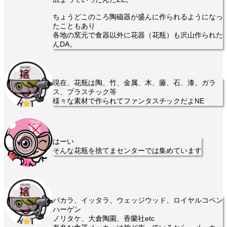
ちょうどこのころ陶磁器が盛んに作られるようになっ
たこともあり
各地の窯元で食器以外に花器（花瓶）も沢山作られた
んDA。
現在、花瓶は陶、竹、金属、木、藤、石、漆、ガラ
ス、プラスチック等
様々な素材で作られてファンタスチックだよNE
はーい
そんな花瓶を捨てまセンターでは集めています
バカラ、イッタラ、ウェッジウッド、ロイヤルコペン
ハーゲン
ノリタケ、大倉陶園、香蘭社etc