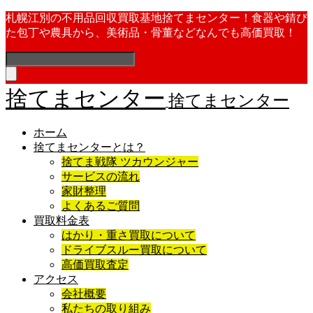
札幌江別の不用品回収買取基地捨てまセンター！食器や錆び
た包丁や農具から、美術品・骨董などなんでも高価買取！
捨てまセンター
捨てまセンター
ホーム
捨てまセンターとは？
捨てま戦隊 ツカウンジャー
サービスの流れ
家財整理
よくあるご質問
買取料金表
はかり・重さ買取について
ドライブスルー買取について
高価買取査定
アクセス
会社概要
私たちの取り組み