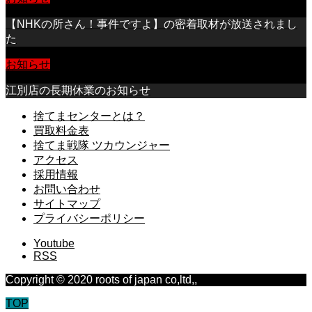
【NHKの所さん！事件ですよ】の密着取材が放送されまし
た
お知らせ
江別店の長期休業のお知らせ
捨てまセンターとは？
買取料金表
捨てま戦隊 ツカウンジャー
アクセス
採用情報
お問い合わせ
サイトマップ
プライバシーポリシー
Youtube
RSS
Copyright © 2020 roots of japan co,ltd,,
TOP