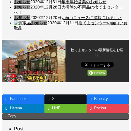
お知らせ
2020年12月31日
年末年始営業のお知らせ
お知らせ
2020年12月28日
大掃除の不用品は捨てまセンター
へ！
お知らせ
2020年12月20日
yahooニュースに掲載されました
お知らせ
2020年12月11日
捨てまセンターの面白い買
取品
捨てまセンターの最新情報をお届
け
Facebook
X
Bluesky
Hatena
LINE
Pocket
Copy
Post