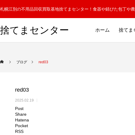
札幌江別の不用品回収買取基地捨てまセンター！食器や錆びた包丁や農
捨てまセンター
ホーム
捨てま
ブログ
red03
red03
2025.02.19
Post
Share
Hatena
Pocket
RSS