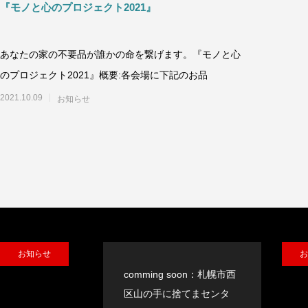
『モノと心のプロジェクト2021』
あなたの家の不要品が誰かの命を繋げます。『モノと心
のプロジェクト2021』概要:各会場に下記のお品
2021.10.09
お知らせ
お知らせ
お
comming soon：札幌市西
区山の手に捨てまセンタ